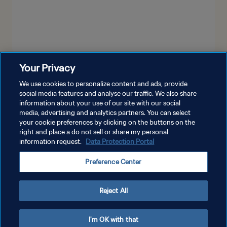
Your Privacy
MOSTRA DI PIÙ
We use cookies to personalize content and ads, provide
social media features and analyse our traffic. We also share
information about your use of our site with our social
media, advertising and analytics partners. You can select
your cookie preferences by clicking on the buttons on the
right and place a do not sell or share my personal
information request.
Data Protection Portal
PRIVACY POLICY
Preference Center
TERMINI DI SERVIZIO
GESTISCI LE TUE PREFERENZE PER I COOKIES
Reject All
Copyright © 1994 - 2026 FIFA. Tutti i diritti riservati.
I'm OK with that