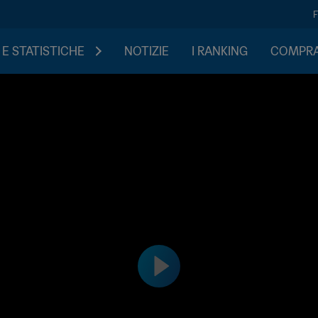
 E STATISTICHE
NOTIZIE
I RANKING
COMPRA 