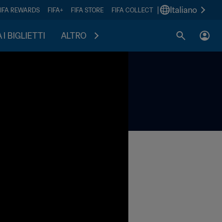
|
Italiano
FIFA REWARDS
FIFA+
FIFA STORE
FIFA COLLECT
I BIGLIETTI
ALTRO