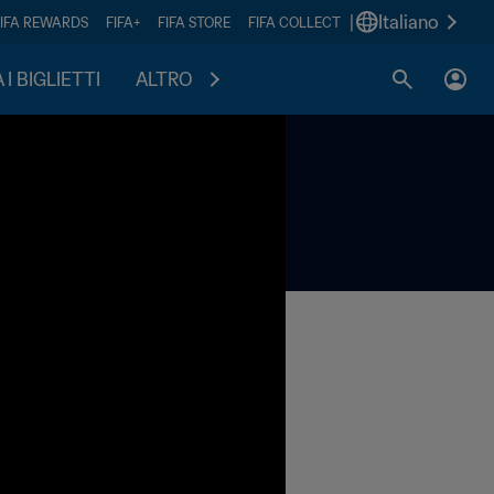
|
Italiano
FIFA REWARDS
FIFA+
FIFA STORE
FIFA COLLECT
I BIGLIETTI
ALTRO