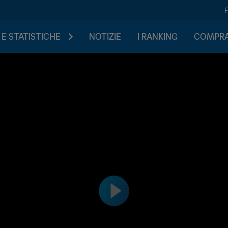
 E STATISTICHE
NOTIZIE
I RANKING
COMPRA 