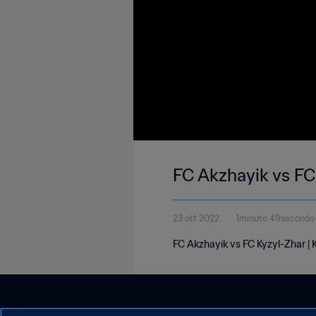
FC Akzhayik vs FC
23 ott 2022
1minuto 49secondo
FC Akzhayik vs FC Kyzyl-Zhar |