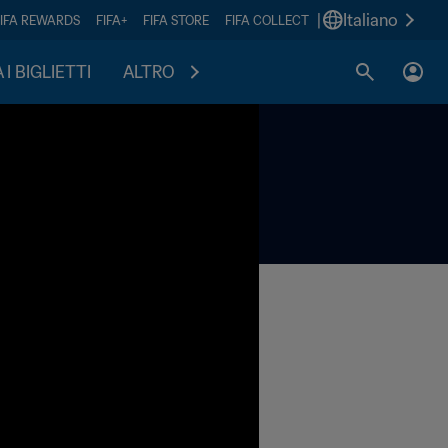
|
Italiano
FIFA REWARDS
FIFA+
FIFA STORE
FIFA COLLECT
I BIGLIETTI
ALTRO