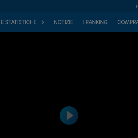
 E STATISTICHE
NOTIZIE
I RANKING
COMPRA 