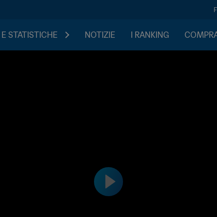
 E STATISTICHE
NOTIZIE
I RANKING
COMPRA 