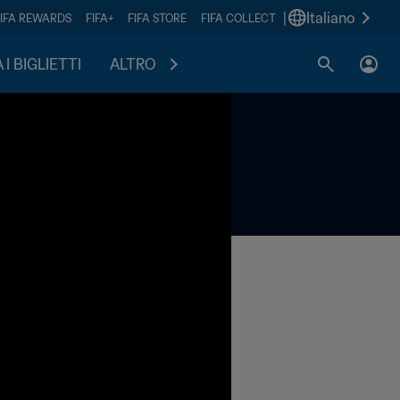
|
Italiano
FIFA REWARDS
FIFA+
FIFA STORE
FIFA COLLECT
I BIGLIETTI
ALTRO