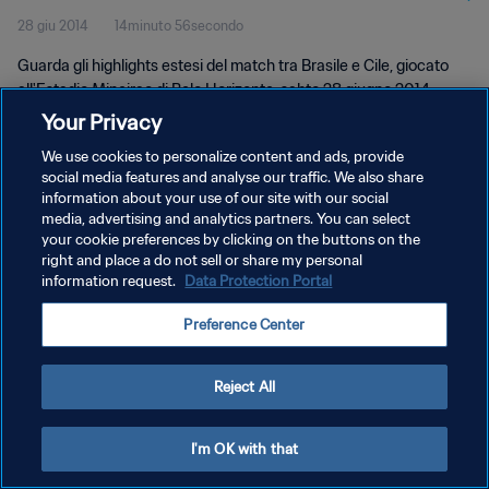
28 giu 2014
14minuto 56secondo
Guarda gli highlights estesi del match tra Brasile e Cile, giocato
all'Estadio Mineirao di Belo Horizonte, sabto 28 giugno 2014.
Your Privacy
We use cookies to personalize content and ads, provide
social media features and analyse our traffic. We also share
information about your use of our site with our social
media, advertising and analytics partners. You can select
your cookie preferences by clicking on the buttons on the
PRIVACY POLICY
right and place a do not sell or share my personal
information request.
Data Protection Portal
TERMINI DI SERVIZIO
GESTISCI LE TUE PREFERENZE PER I COOKIES
Preference Center
Copyright © 1994 - 2026 FIFA. Tutti i diritti riservati.
Reject All
I'm OK with that