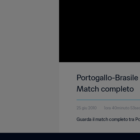
Portogallo-Brasil
Match completo
25 giu 2010
1ora 40minuto 53se
Guarda il match completo tra Po