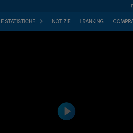
 E STATISTICHE
NOTIZIE
I RANKING
COMPRA 