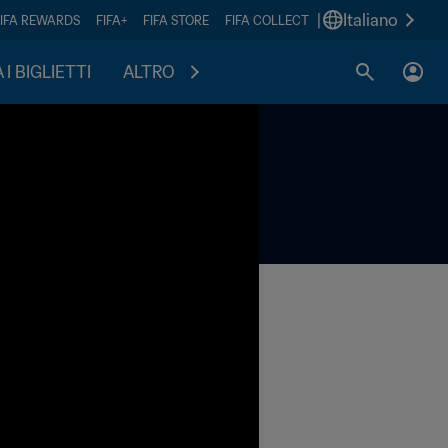
|
Italiano
FIFA REWARDS
FIFA+
FIFA STORE
FIFA COLLECT
I BIGLIETTI
ALTRO