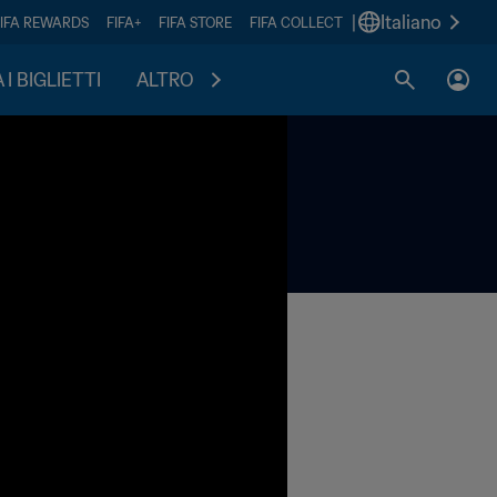
|
Italiano
FIFA REWARDS
FIFA+
FIFA STORE
FIFA COLLECT
I BIGLIETTI
ALTRO