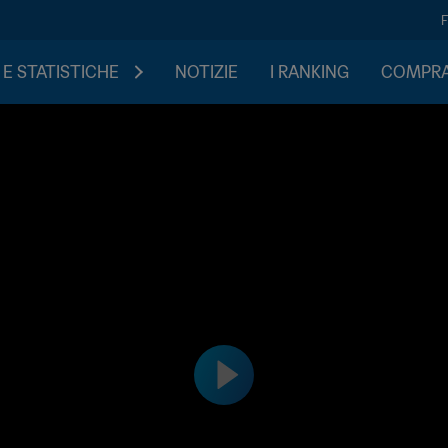
 E STATISTICHE
NOTIZIE
I RANKING
COMPRA 