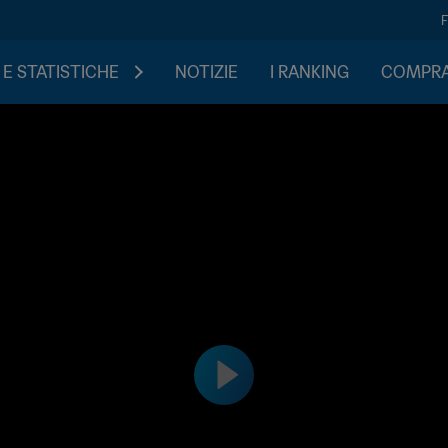
 E STATISTICHE
NOTIZIE
I RANKING
COMPRA 