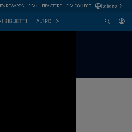
|
Italiano
FIFA REWARDS
FIFA+
FIFA STORE
FIFA COLLECT
I BIGLIETTI
ALTRO