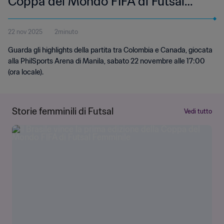
Coppa del Mondo FIFA di Futsal
Femminile Filippine 2025 |
22 nov 2025
2minuto
Highlights
Guarda gli highlights della partita tra Colombia e Canada, giocata
alla PhilSports Arena di Manila, sabato 22 novembre alle 17:00
(ora locale).
Storie femminili di Futsal
Vedi tutto