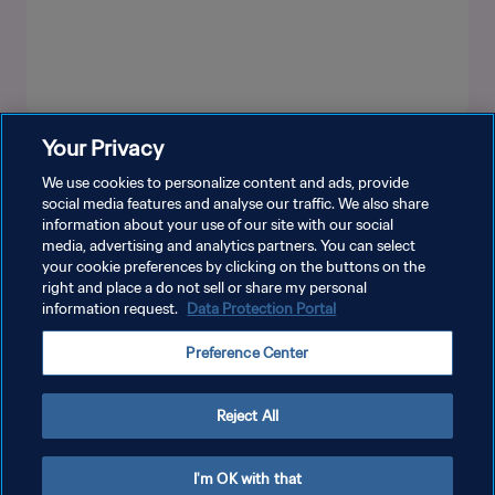
Your Privacy
MOSTRA DI PIÙ
We use cookies to personalize content and ads, provide
social media features and analyse our traffic. We also share
information about your use of our site with our social
media, advertising and analytics partners. You can select
your cookie preferences by clicking on the buttons on the
right and place a do not sell or share my personal
information request.
Data Protection Portal
PRIVACY POLICY
Preference Center
TERMINI DI SERVIZIO
GESTISCI LE TUE PREFERENZE PER I COOKIES
Reject All
Copyright © 1994 - 2026 FIFA. Tutti i diritti riservati.
I'm OK with that