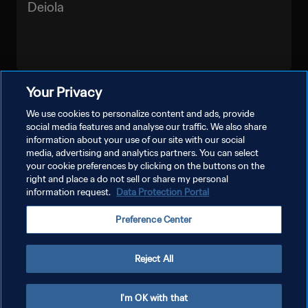
Deiola
Your Privacy
MOSTRA DI PIÙ
We use cookies to personalize content and ads, provide
social media features and analyse our traffic. We also share
information about your use of our site with our social
media, advertising and analytics partners. You can select
your cookie preferences by clicking on the buttons on the
right and place a do not sell or share my personal
information request.
Data Protection Portal
PRIVACY POLICY
Preference Center
TERMINI DI SERVIZIO
GESTISCI LE TUE PREFERENZE PER I COOKIES
Reject All
Copyright © 1994 - 2026 FIFA. Tutti i diritti riservati.
I'm OK with that