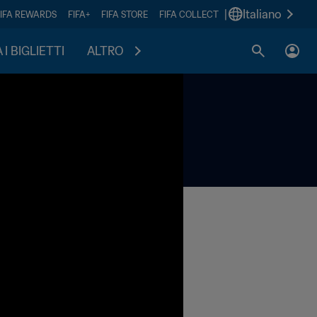
|
Italiano
FIFA REWARDS
FIFA+
FIFA STORE
FIFA COLLECT
I BIGLIETTI
ALTRO