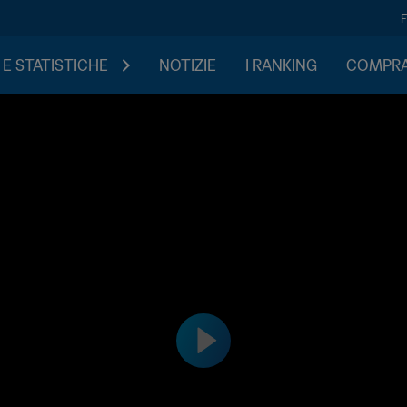
 E STATISTICHE
NOTIZIE
I RANKING
COMPRA 