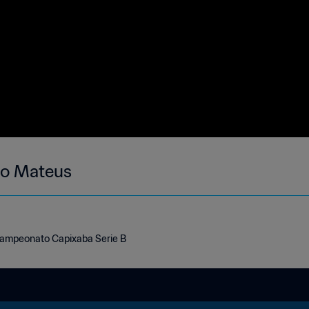
A. São Mateus
Campeonato Capixaba Serie B