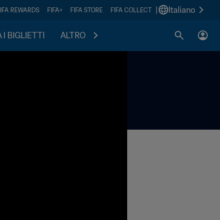
|
Italiano
FIFA REWARDS
FIFA+
FIFA STORE
FIFA COLLECT
I BIGLIETTI
ALTRO