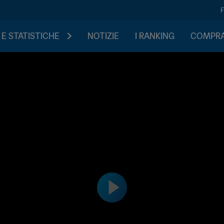
 E STATISTICHE
NOTIZIE
I RANKING
COMPRA 