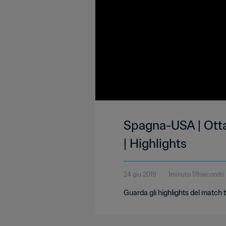
Spagna-USA | Otta
| Highlights
24 giu 2019
1minuto 59secondo
Guarda gli highlights del match