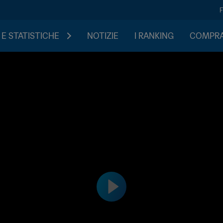
 E STATISTICHE
NOTIZIE
I RANKING
COMPRA 