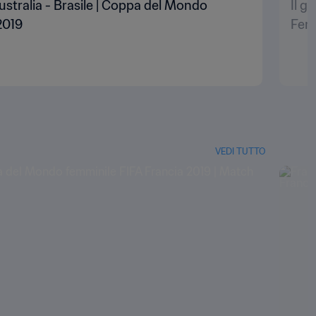
| Australia - Brasile | Coppa del Mondo
Il g
2019
Femm
VEDI TUTTO