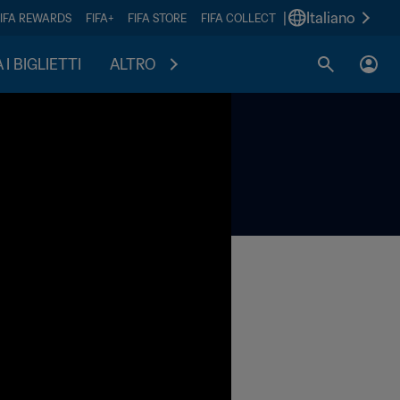
|
Italiano
FIFA REWARDS
FIFA+
FIFA STORE
FIFA COLLECT
I BIGLIETTI
ALTRO