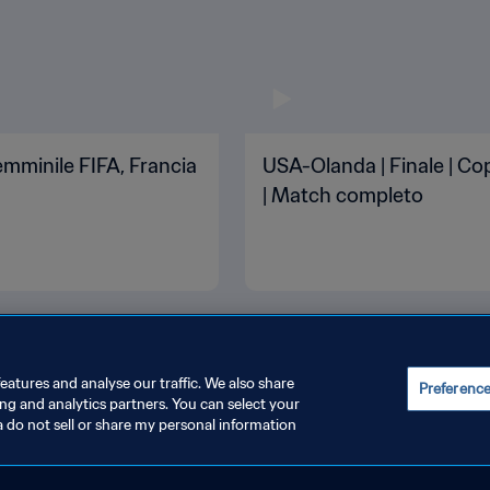
mminile FIFA, Francia
USA-Olanda | Finale | Co
| Match completo
eatures and analyse our traffic. We also share
Preferenc
ing and analytics partners. You can select your
a do not sell or share my personal information
UE PREFERENZE PER I COOKIES