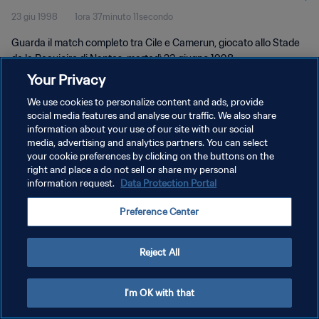
23 giu 1998
1ora 37minuto 11secondo
Guarda il match completo tra Cile e Camerun, giocato allo Stade
de la Beaujoire di Nantes, martedì 23 giugno 1998.
Your Privacy
We use cookies to personalize content and ads, provide
social media features and analyse our traffic. We also share
information about your use of our site with our social
media, advertising and analytics partners. You can select
PRIVACY POLICY
your cookie preferences by clicking on the buttons on the
right and place a do not sell or share my personal
TERMINI DI SERVIZIO
information request.
Data Protection Portal
GESTISCI LE TUE PREFERENZE PER I COOKIES
Preference Center
Copyright © 1994 - 2026 FIFA. Tutti i diritti riservati.
Reject All
I'm OK with that