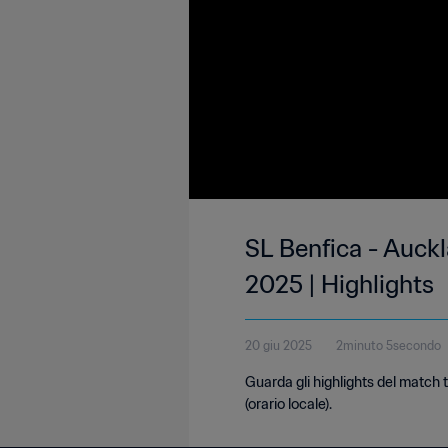
SL Benfica - Auck
2025 | Highlights
20 giu 2025
2minuto 5secondo
Guarda gli highlights del match 
(orario locale).