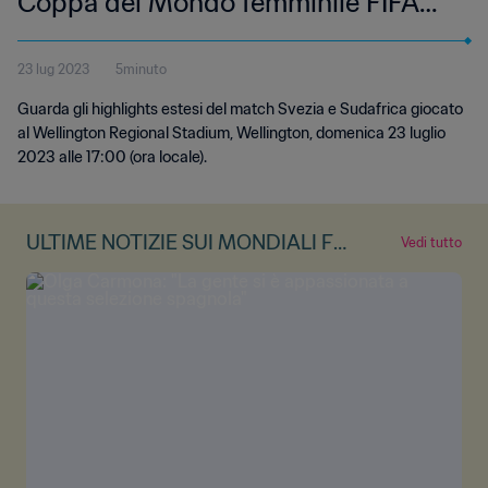
Coppa del Mondo femminile FIFA
Australia & Nuova Zelanda 2023 |
23 lug 2023
5minuto
Highlights estesi
Guarda gli highlights estesi del match Svezia e Sudafrica giocato
al Wellington Regional Stadium, Wellington, domenica 23 luglio
2023 alle 17:00 (ora locale).
ULTIME NOTIZIE SUI MONDIALI FE
Vedi tutto
MMINILI