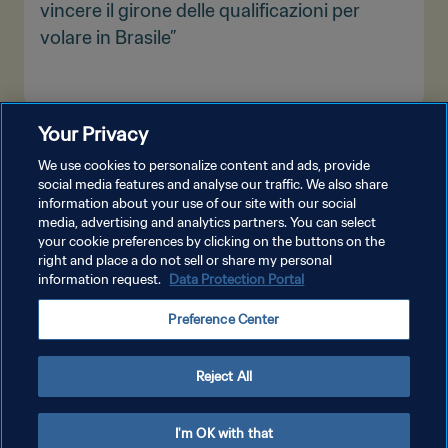
vincere il girone delle qualificazioni per
volare in Brasile”
Your Privacy
MOSTRA DI PIÙ
We use cookies to personalize content and ads, provide
social media features and analyse our traffic. We also share
information about your use of our site with our social
media, advertising and analytics partners. You can select
your cookie preferences by clicking on the buttons on the
right and place a do not sell or share my personal
information request.
Data Protection Portal
PRIVACY POLICY
Preference Center
TERMINI DI SERVIZIO
GESTISCI LE TUE PREFERENZE PER I COOKIES
Reject All
Copyright © 1994 - 2026 FIFA. Tutti i diritti riservati.
I'm OK with that