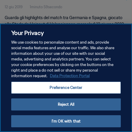
12 giu 2019
1minuto 59secondo
Guarda gli highlights del match tra Germania e Spagna, giocato
allo Stade de Hainaut di Valenciennes, mercoledì 12 giugno 2019.
Your Privacy
We use cookies to personalize content and ads, provide
social media features and analyse our traffic. We also share
information about your use of our site with our social
media, advertising and analytics partners. You can select
PRIVACY POLICY
your cookie preferences by clicking on the buttons on the
right and place a do not sell or share my personal
TERMINI DI SERVIZIO
information request.
Data Protection Portal
GESTISCI LE TUE PREFERENZE PER I COOKIES
Preference Center
Copyright © 1994 - 2026 FIFA. Tutti i diritti riservati.
Reject All
I'm OK with that