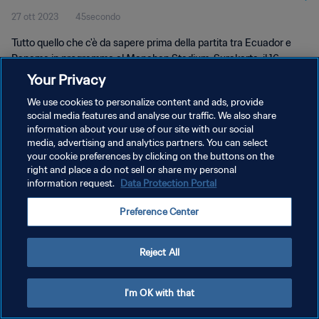
27 ott 2023
45secondo
Tutto quello che c'è da sapere prima della partita tra Ecuador e
Panama in programma al Manahan Stadium, Surakarta, il 16
novembre alle 19:00 (ora locale).
Your Privacy
We use cookies to personalize content and ads, provide
social media features and analyse our traffic. We also share
information about your use of our site with our social
media, advertising and analytics partners. You can select
your cookie preferences by clicking on the buttons on the
right and place a do not sell or share my personal
PRIVACY POLICY
information request.
Data Protection Portal
TERMINI DI SERVIZIO
Preference Center
GESTISCI LE TUE PREFERENZE PER I COOKIES
Copyright © 1994 - 2026 FIFA. Tutti i diritti riservati.
Reject All
I'm OK with that