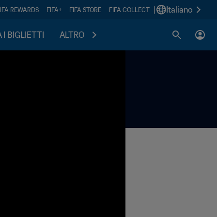
|
Italiano
FIFA REWARDS
FIFA+
FIFA STORE
FIFA COLLECT
I BIGLIETTI
ALTRO