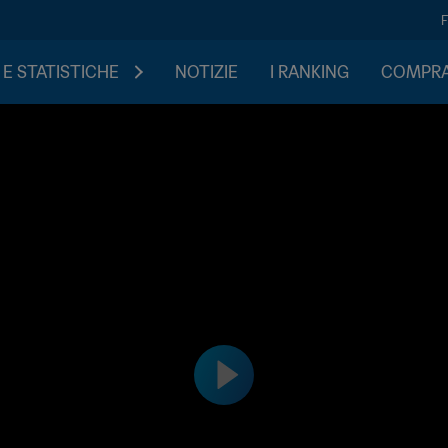
 E STATISTICHE
NOTIZIE
I RANKING
COMPRA 