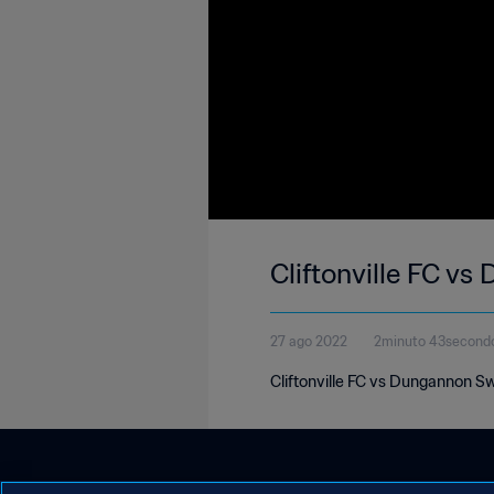
Cliftonville FC v
27 ago 2022
2minuto 43second
Cliftonville FC vs Dungannon Sw