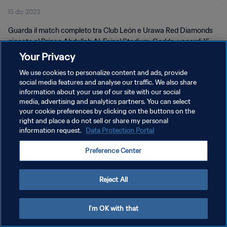
15 dic 2023
Match completo
Guarda il match completo tra Club León e Urawa Red Diamonds
giocato al Prince Abdullah Al-Faisal Stadium, Gedda, venerdì 15
dicembre 2023 alle 17:30 (ora locale).
Your Privacy
We use cookies to personalize content and ads, provide
social media features and analyse our traffic. We also share
information about your use of our site with our social
media, advertising and analytics partners. You can select
your cookie preferences by clicking on the buttons on the
right and place a do not sell or share my personal
PRIVACY POLICY
information request.
Data Protection Portal
TERMINI DI SERVIZIO
Preference Center
GESTISCI LE TUE PREFERENZE PER I COOKIES
Copyright © 1994 - 2026 FIFA. Tutti i diritti riservati.
Reject All
I'm OK with that