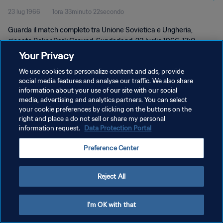
23 lug 1966
1ora 33minuto 22secondo
Guarda il match completo tra Unione Sovietica e Ungheria,
giocato Roker Park Ground, Sunderland, 23 luglio 1966, 17:0.
Your Privacy
We use cookies to personalize content and ads, provide
social media features and analyse our traffic. We also share
information about your use of our site with our social
media, advertising and analytics partners. You can select
your cookie preferences by clicking on the buttons on the
PRIVACY POLICY
right and place a do not sell or share my personal
information request.
Data Protection Portal
TERMINI DI SERVIZIO
GESTISCI LE TUE PREFERENZE PER I COOKIES
Preference Center
Copyright © 1994 - 2026 FIFA. Tutti i diritti riservati.
Reject All
I'm OK with that