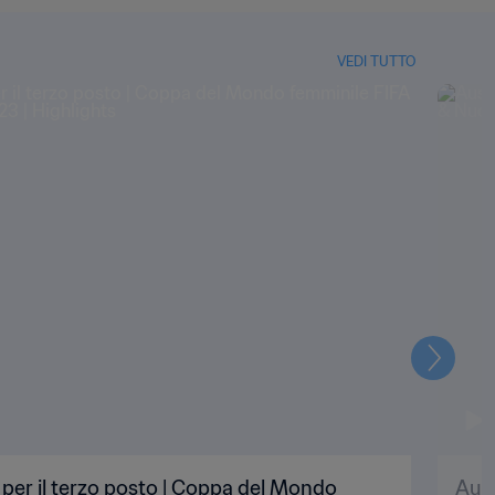
VEDI TUTTO
Prossi
le per il terzo posto | Coppa del Mondo
Aust