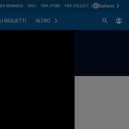
|
Italiano
FIFA REWARDS
FIFA+
FIFA STORE
FIFA COLLECT
I BIGLIETTI
ALTRO