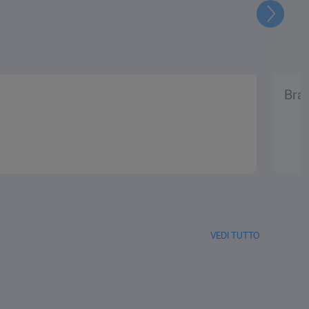
Prossi
Bras
VEDI TUTTO