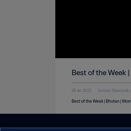
Best of the Week |
26 dic 2022
1minuto 10secondo
Best of the Week | Bhutan | Wo