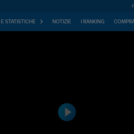
 E STATISTICHE
NOTIZIE
I RANKING
COMPRA 