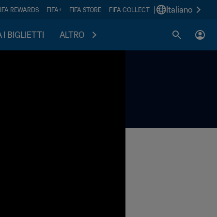
|
Italiano
FIFA REWARDS
FIFA+
FIFA STORE
FIFA COLLECT
I BIGLIETTI
ALTRO