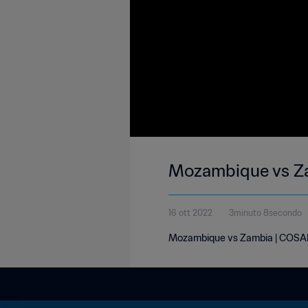
Mozambique vs Za
16 ott 2022
3minuto 8secondo
Mozambique vs Zambia | COSAF