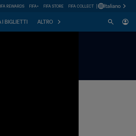
|
Italiano
FIFA REWARDS
FIFA+
FIFA STORE
FIFA COLLECT
I BIGLIETTI
ALTRO