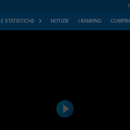
 E STATISTICHE
NOTIZIE
I RANKING
COMPRA 