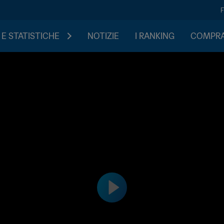
 E STATISTICHE
NOTIZIE
I RANKING
COMPRA 