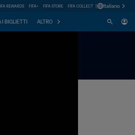
|
Italiano
FIFA REWARDS
FIFA+
FIFA STORE
FIFA COLLECT
I BIGLIETTI
ALTRO