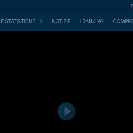
 E STATISTICHE
NOTIZIE
I RANKING
COMPRA 