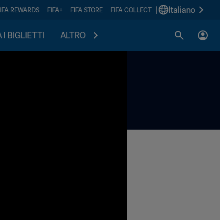
|
Italiano
FIFA REWARDS
FIFA+
FIFA STORE
FIFA COLLECT
I BIGLIETTI
ALTRO