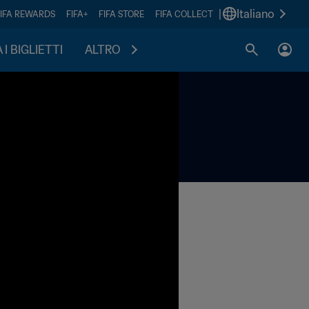
|
Italiano
FIFA REWARDS
FIFA+
FIFA STORE
FIFA COLLECT
I BIGLIETTI
ALTRO