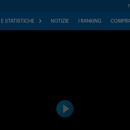
 E STATISTICHE
NOTIZIE
I RANKING
COMPRA 