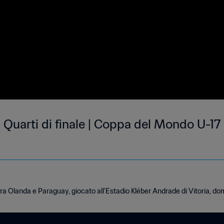
Quarti di finale | Coppa del Mondo U-17 F
 tra Olanda e Paraguay, giocato all'Estadio Kléber Andrade di Vitoria, 