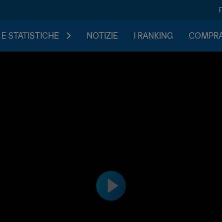
 E STATISTICHE
NOTIZIE
I RANKING
COMPRA 