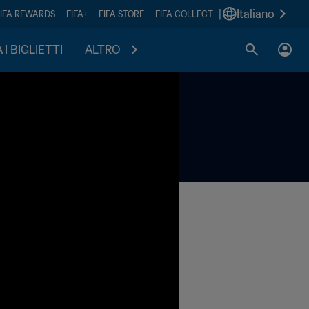
|
Italiano
FIFA REWARDS
FIFA+
FIFA STORE
FIFA COLLECT
I BIGLIETTI
ALTRO