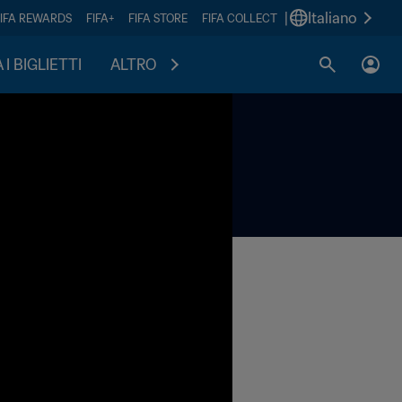
|
Italiano
FIFA REWARDS
FIFA+
FIFA STORE
FIFA COLLECT
I BIGLIETTI
ALTRO