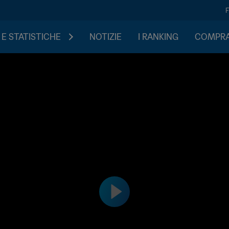
 E STATISTICHE
NOTIZIE
I RANKING
COMPRA 