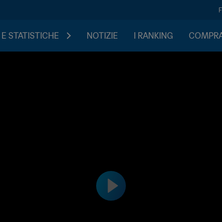
 E STATISTICHE
NOTIZIE
I RANKING
COMPRA 