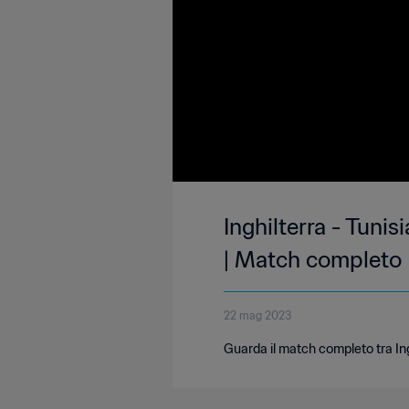
Inghilterra - Tun
| Match completo
22 mag 2023
Guarda il match completo tra Ing