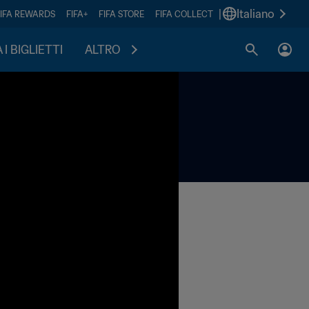
|
Italiano
FIFA REWARDS
FIFA+
FIFA STORE
FIFA COLLECT
I BIGLIETTI
ALTRO