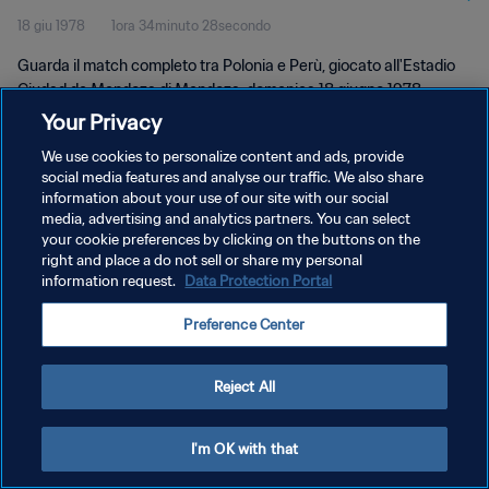
18 giu 1978
1ora 34minuto 28secondo
Guarda il match completo tra Polonia e Perù, giocato all'Estadio
Ciudad de Mendoza di Mendoza, domenica 18 giugno 1978.
Your Privacy
We use cookies to personalize content and ads, provide
social media features and analyse our traffic. We also share
information about your use of our site with our social
media, advertising and analytics partners. You can select
your cookie preferences by clicking on the buttons on the
PRIVACY POLICY
right and place a do not sell or share my personal
information request.
Data Protection Portal
TERMINI DI SERVIZIO
GESTISCI LE TUE PREFERENZE PER I COOKIES
Preference Center
Copyright © 1994 - 2026 FIFA. Tutti i diritti riservati.
Reject All
I'm OK with that