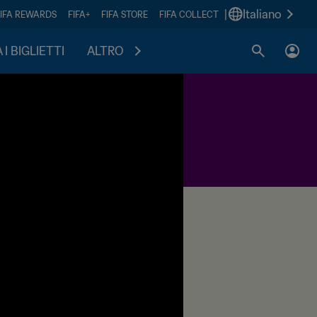
|
Italiano
FIFA REWARDS
FIFA+
FIFA STORE
FIFA COLLECT
I BIGLIETTI
ALTRO