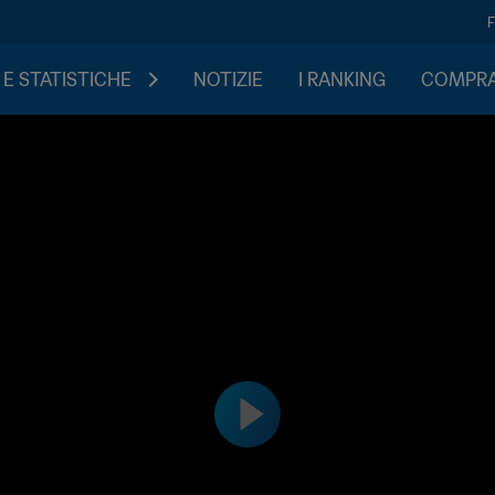
 E STATISTICHE
NOTIZIE
I RANKING
COMPRA 