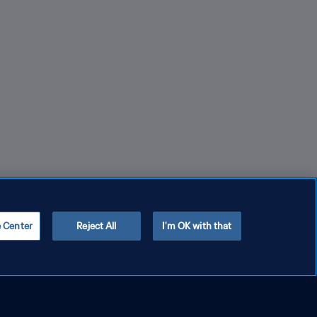
e Center
Reject All
I'm OK with that