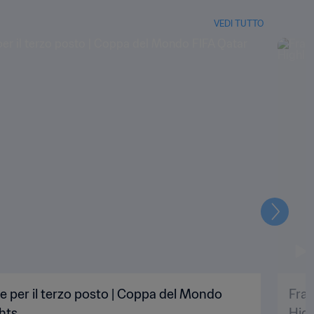
VEDI TUTTO
Prossi
le per il terzo posto | Coppa del Mondo
Fran
ghts
High