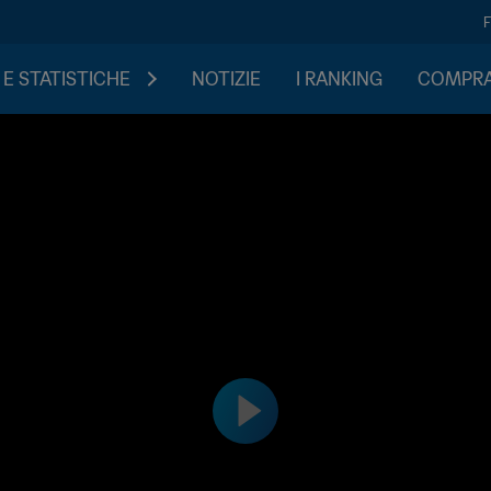
 E STATISTICHE
NOTIZIE
I RANKING
COMPRA 