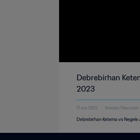
Debrebirhan Ketem
2023
17 nov 2023
2minuto 17secondo
Debrebirhan Ketema vs Negele A