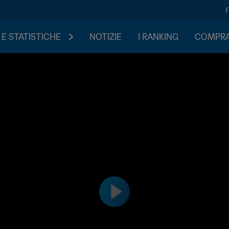
 E STATISTICHE
NOTIZIE
I RANKING
COMPRA 