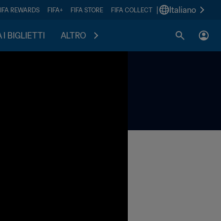
|
Italiano
FIFA REWARDS
FIFA+
FIFA STORE
FIFA COLLECT
I BIGLIETTI
ALTRO