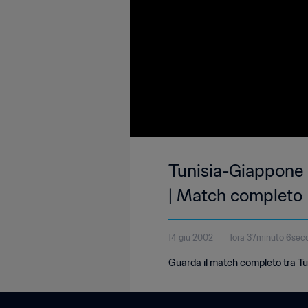
Tunisia-Giappone
| Match completo
14 giu 2002
1ora 37minuto 6sec
Guarda il match completo tra Tu