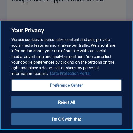
Your Privacy
MOSTRA DI PIÙ
We use cookies to personalize content and ads, provide
social media features and analyse our traffic. We also share
information about your use of our site with our social
media, advertising and analytics partners. You can select
your cookie preferences by clicking on the buttons on the
right and place a do not sell or share my personal
information request.
Data Protection Portal
PRIVACY POLICY
Preference Center
TERMINI DI SERVIZIO
GESTISCI LE TUE PREFERENZE PER I COOKIES
Reject All
Copyright © 1994 - 2026 FIFA. Tutti i diritti riservati.
I'm OK with that