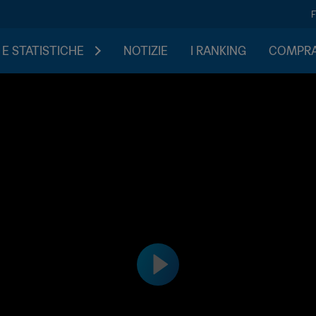
 E STATISTICHE
NOTIZIE
I RANKING
COMPRA 