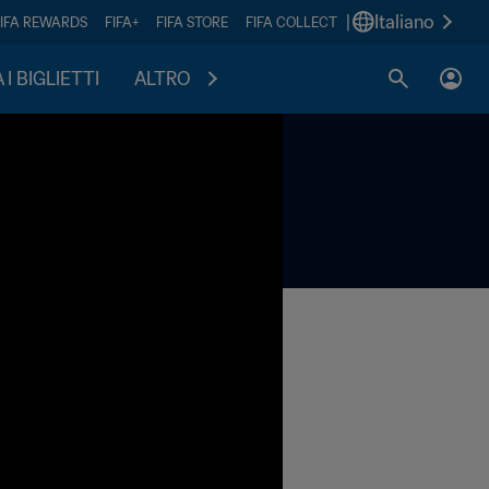
|
Italiano
FIFA REWARDS
FIFA+
FIFA STORE
FIFA COLLECT
I BIGLIETTI
ALTRO