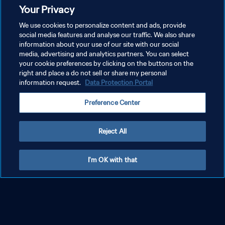
Mondiale Giovanile FIFA Olanda 2005
Your Privacy
We use cookies to personalize content and ads, provide
social media features and analyse our traffic. We also share
information about your use of our site with our social
media, advertising and analytics partners. You can select
your cookie preferences by clicking on the buttons on the
right and place a do not sell or share my personal
information request.
Data Protection Portal
Preference Center
Reject All
I'm OK with that
Erling Haaland a 18 anni | Coppa del Mondo
FIFA U-20 Polonia 2019