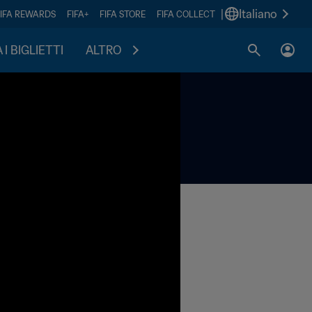
|
Italiano
FIFA REWARDS
FIFA+
FIFA STORE
FIFA COLLECT
I BIGLIETTI
ALTRO