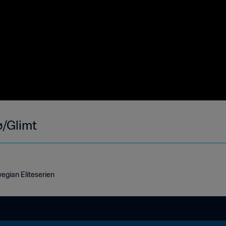
ø/Glimt
egian Eliteserien