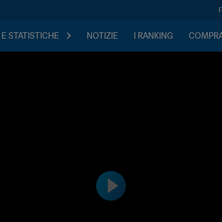
 E STATISTICHE
NOTIZIE
I RANKING
COMPRA 