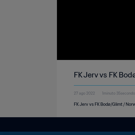
FK Jerv vs FK Bod
27 ago 2022
1minuto 35secondo
FK Jerv vs FK Bodø/Glimt / Norw