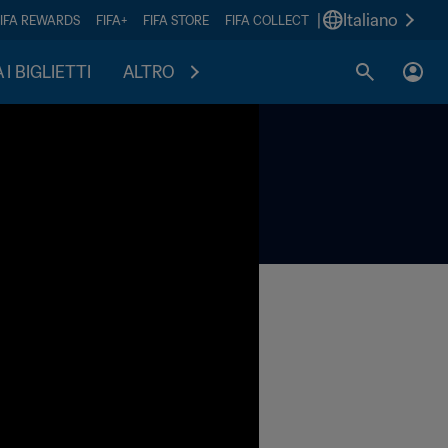
|
Italiano
FIFA REWARDS
FIFA+
FIFA STORE
FIFA COLLECT
I BIGLIETTI
ALTRO