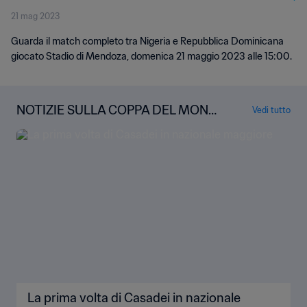
21 mag 2023
completo
Guarda il match completo tra Nigeria e Repubblica Dominicana
giocato Stadio di Mendoza, domenica 21 maggio 2023 alle 15:00.
NOTIZIE SULLA COPPA DEL MOND
Vedi tutto
O FIFA U-20
La prima volta di Casadei in nazionale