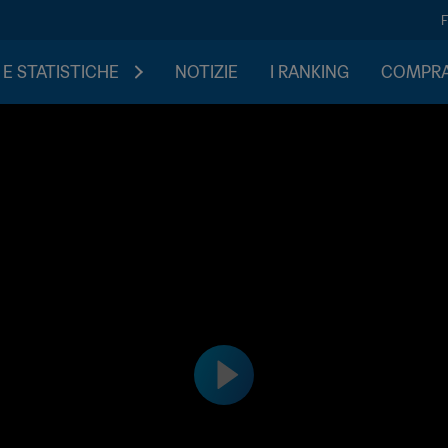
 E STATISTICHE
NOTIZIE
I RANKING
COMPRA 