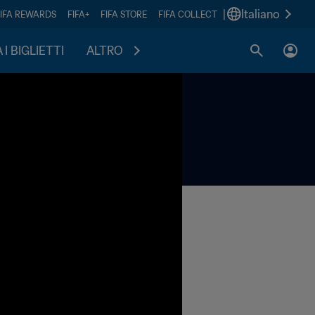
|
Italiano
FIFA REWARDS
FIFA+
FIFA STORE
FIFA COLLECT
I BIGLIETTI
ALTRO