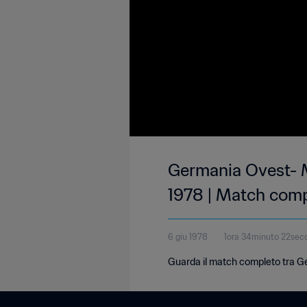
Germania Ovest- M
1978 | Match com
6 giu 1978
1ora 34minuto 22sec
Guarda il match completo tra Ge