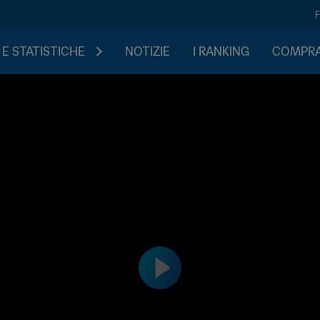
 E STATISTICHE
NOTIZIE
I RANKING
COMPRA 