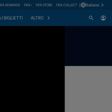
|
Italiano
FIFA REWARDS
FIFA+
FIFA STORE
FIFA COLLECT
I BIGLIETTI
ALTRO