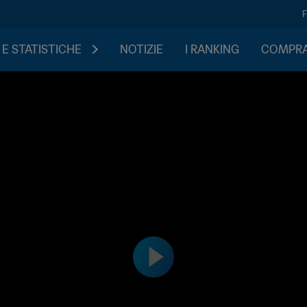
 E STATISTICHE
NOTIZIE
I RANKING
COMPRA 