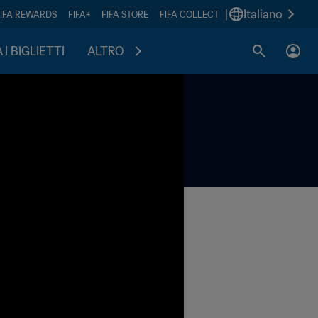
|
Italiano
FIFA REWARDS
FIFA+
FIFA STORE
FIFA COLLECT
I BIGLIETTI
ALTRO