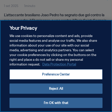
1 set 2025
1minuto
L'attaccante brasiliano Joao Pedro ha segnato due gol contro la
sua ex squadra, il Fluminense, e uno contro il Paris Saint-Germain,
nella corsa del Chelsea verso il titolo della Coppa del Mondo per
Your Privacy
club FIFA 2025.
We use cookies to personalize content and ads, provide
social media features and analyse our traffic. We also share
information about your use of our site with our social
media, advertising and analytics partners. You can select
your cookie preferences by clicking on the buttons on the
right and place a do not sell or share my personal
PRIVACY POLICY
information request.
Data Protection Portal
TERMINI DI SERVIZIO
Preference Center
GESTISCI LE TUE PREFERENZE PER I COOKIES
Copyright © 1994 - 2026 FIFA. Tutti i diritti riservati.
Reject All
I'm OK with that