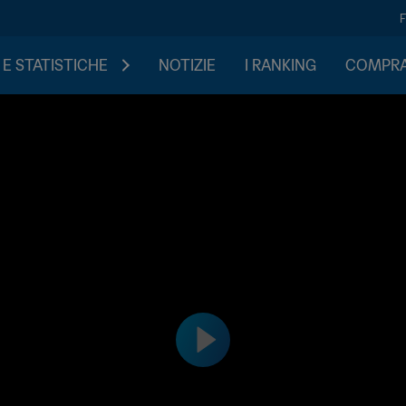
 E STATISTICHE
NOTIZIE
I RANKING
COMPRA 