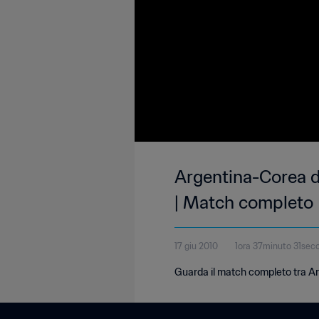
Argentina-Corea d
| Match completo
17 giu 2010
1ora 37minuto 31sec
Guarda il match completo tra Ar