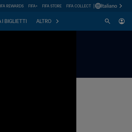
|
Italiano
FIFA REWARDS
FIFA+
FIFA STORE
FIFA COLLECT
I BIGLIETTI
ALTRO