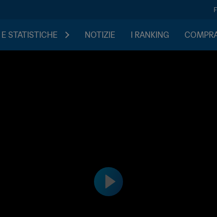
 E STATISTICHE
NOTIZIE
I RANKING
COMPRA 