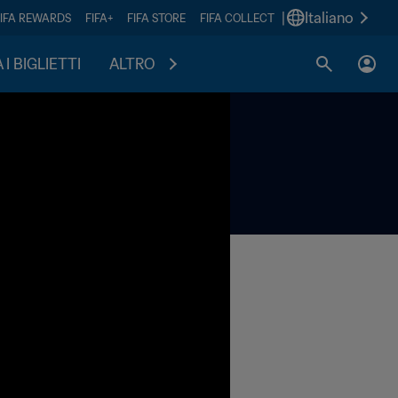
|
Italiano
FIFA REWARDS
FIFA+
FIFA STORE
FIFA COLLECT
I BIGLIETTI
ALTRO