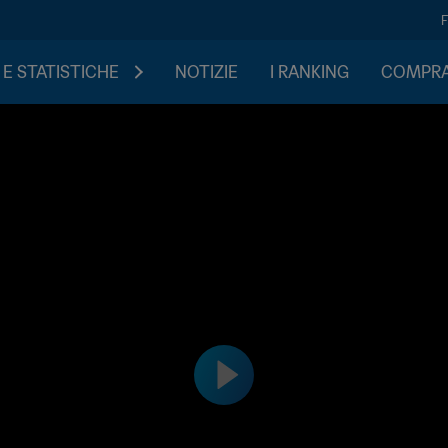
 E STATISTICHE
NOTIZIE
I RANKING
COMPRA 