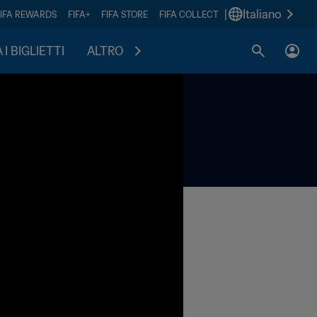
|
Italiano
FIFA REWARDS
FIFA+
FIFA STORE
FIFA COLLECT
I BIGLIETTI
ALTRO