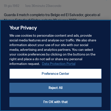
19 giu 1982
1ora 36minuto 23secondo
Guarda il match completo tra Belgio ed El Salvador, giocato al
Nuevo Estadio di Elche, sabato 19 giugno 1982.
Your Privacy
We use cookies to personalize content and ads, provide
social media features and analyse our traffic. We also share
information about your use of our site with our social
media, advertising and analytics partners. You can select
PRIVACY POLICY
your cookie preferences by clicking on the buttons on the
right and place a do not sell or share my personal
TERMINI DI SERVIZIO
information request.
Data Protection Portal
GESTISCI LE TUE PREFERENZE PER I COOKIES
Preference Center
Copyright © 1994 - 2026 FIFA. Tutti i diritti riservati.
Reject All
I'm OK with that