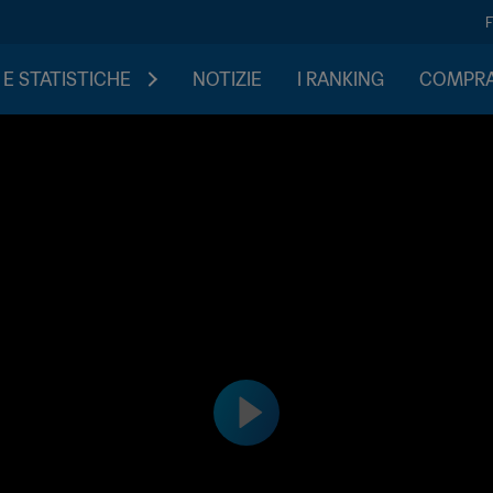
 E STATISTICHE
NOTIZIE
I RANKING
COMPRA 