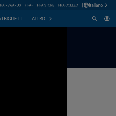
|
Italiano
FIFA REWARDS
FIFA+
FIFA STORE
FIFA COLLECT
I BIGLIETTI
ALTRO