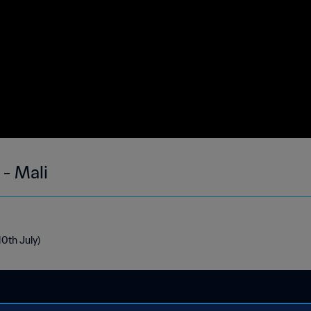
 - Mali
10th July)